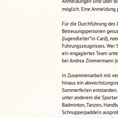
Anmeldungen sind über d
möglich. Eine Anmeldung p
Für die Durchführung des
Betreuungspersonen gesuc
(Jugendleiter*in-Card), n
Führungszeugnisses. Wer S
ein engagiertes Team unte
bei Andrea Zimmermann (s.
In Zusammenarbeit mit ver
hinaus ein abwechslungsr
Sommerferien entstanden.
unter anderem die Sportart
Badminton, Tanzen, Handba
Schnupperpaddeln ausprobi