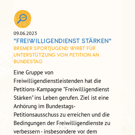
SELBSTCHECK
SELBSTCHECK PRÄVENTION
SEXUALISIERTER GEWALT IM
VEREIN
09.06.2023
"FREIWILLIGENDIENST STÄRKEN"
BREMER SPORTJUGEND WIRBT FÜR
UNTERSTÜTZUNG VON PETITION AN
BUNDESTAG
Eine Gruppe von
Freiwilligendienstleistenden hat die
Petitions-Kampagne "Freiwilligendienst
Stärken" ins Leben gerufen. Ziel ist eine
Anhörung im Bundestags-
Petitionsausschuss zu erreichen und die
Bedingungen der Freiwilligendienste zu
verbessern - insbesondere vor dem