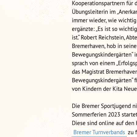
Kooperationspartnern für d
Übungsleiterin im „Anerka
immer wieder, wie wichtig 
ergänzte: „Es ist so wichti
ist.“ Robert Reichstein, A
Bremerhaven, hob in seine
Bewegungskindergärten“ in
sprach von einem „Erfolgspr
das Magistrat Bremerhaven
Bewegungskindergärten“ fi
von Kindern der Kita Neue
Die Bremer Sportjugend ni
Sommerferien 2023 startet
Diese sind online auf de
Bremer Turnverbands
zu f