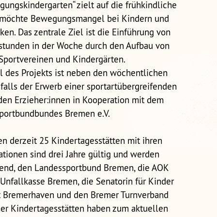
ungskindergarten“ zielt auf die frühkindliche
möchte Bewegungsmangel bei Kindern und
en. Das zentrale Ziel ist die Einführung von
tunden in der Woche durch den Aufbau von
Sportvereinen und Kindergärten.
il des Projekts ist neben den wöchentlichen
lls der Erwerb einer sportartübergreifenden
den Erzieher:innen in Kooperation mit dem
portbundbundes Bremen e.V.
n derzeit 25 Kindertagesstätten mit ihren
ationen sind drei Jahre gültig und werden
gend, den Landessportbund Bremen, die AOK
nfallkasse Bremen, die Senatorin für Kinder
at Bremerhaven und den Bremer Turnverband
er Kindertagesstätten haben zum aktuellen